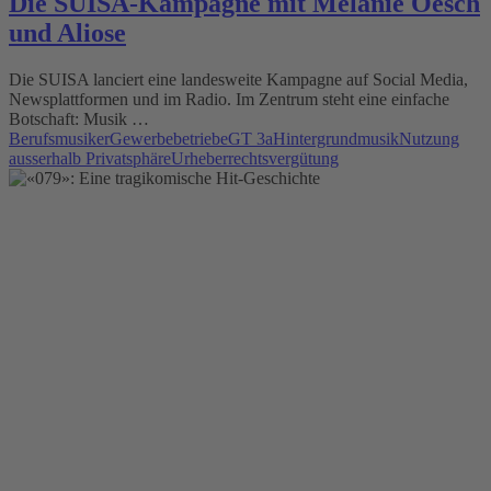
Die SUISA-Kampagne mit Melanie Oesch
und Aliose
Die SUISA lanciert eine landesweite Kampagne auf Social Media,
Newsplattformen und im Radio. Im Zentrum steht eine einfache
Botschaft: Musik …
Berufsmusiker
Gewerbebetriebe
GT 3a
Hintergrundmusik
Nutzung
ausserhalb Privatsphäre
Urheberrechtsvergütung