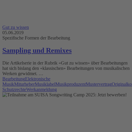
Gut zu wissen
05.06.2019
Spezifische Formen der Bearbeitung
Sampling und Remixes
Die Artikelserie in der Rubrik «Gut zu wissen» über Bearbeitungen
hat sich bislang den «klassischen» Bearbeitungen von musikalischen
Werken gewidmet. …
Bearbeitung
Elektronische
Musik
Miturheber
Musiklabel
Musikproduzent
Mustervertrag
Originalko
Schutzrechte
Werkanmeldung