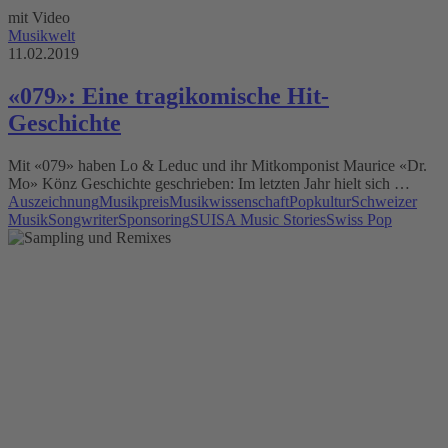
mit Video
Musikwelt
11.02.2019
«079»: Eine tragikomische Hit-
Geschichte
Mit «079» haben Lo & Leduc und ihr Mitkomponist Maurice «Dr.
Mo» Könz Geschichte geschrieben: Im letzten Jahr hielt sich …
Auszeichnung
Musikpreis
Musikwissenschaft
Popkultur
Schweizer
Musik
Songwriter
Sponsoring
SUISA Music Stories
Swiss Pop