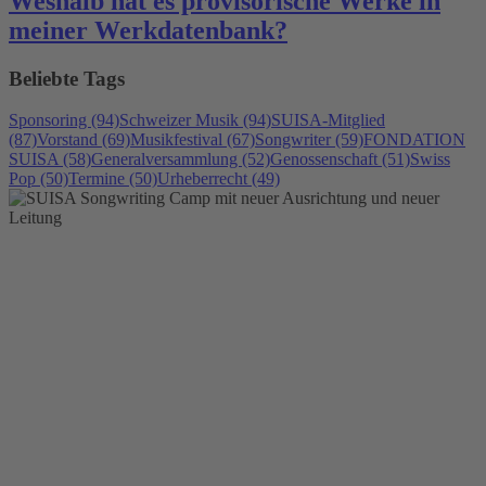
Weshalb hat es provisorische Werke in
meiner Werkdatenbank?
Beliebte Tags
Sponsoring (94)
Schweizer Musik (94)
SUISA-Mitglied
(87)
Vorstand (69)
Musikfestival (67)
Songwriter (59)
FONDATION
SUISA (58)
Generalversammlung (52)
Genossenschaft (51)
Swiss
Pop (50)
Termine (50)
Urheberrecht (49)