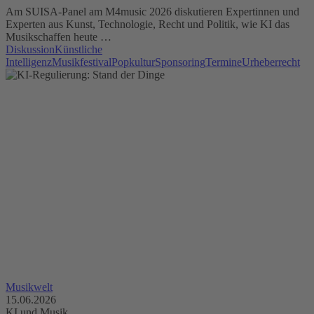
Am SUISA-Panel am M4music 2026 diskutieren Expertinnen und
Experten aus Kunst, Technologie, Recht und Politik, wie KI das
Musikschaffen heute …
Diskussion
Künstliche
Intelligenz
Musikfestival
Popkultur
Sponsoring
Termine
Urheberrecht
Musikwelt
15.06.2026
KI und Musik