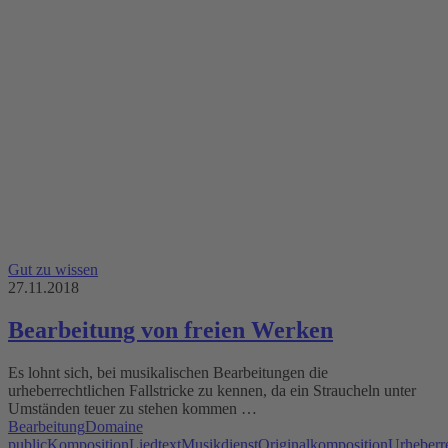
Gut zu wissen
27.11.2018
Bearbeitung von freien Werken
Es lohnt sich, bei musikalischen Bearbeitungen die
urheberrechtlichen Fallstricke zu kennen, da ein Straucheln unter
Umständen teuer zu stehen kommen …
Bearbeitung
Domaine
public
Komposition
Liedtext
Musikdienst
Originalkomposition
Urheberr